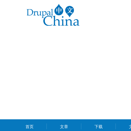
跳
转
到
主
要
内
容
MAIN
首页
文章
下载
MENU