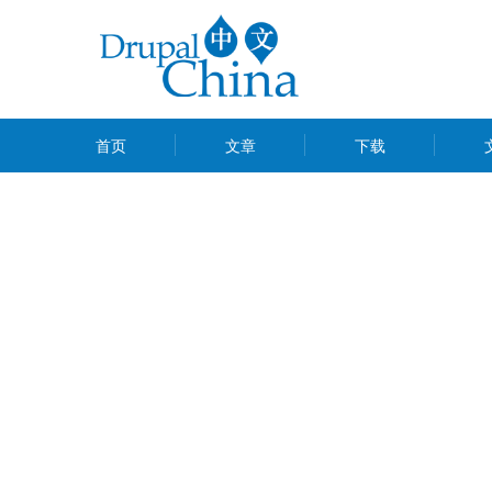
跳
转
到
主
MAIN
要
首页
文章
下载
MENU
内
容