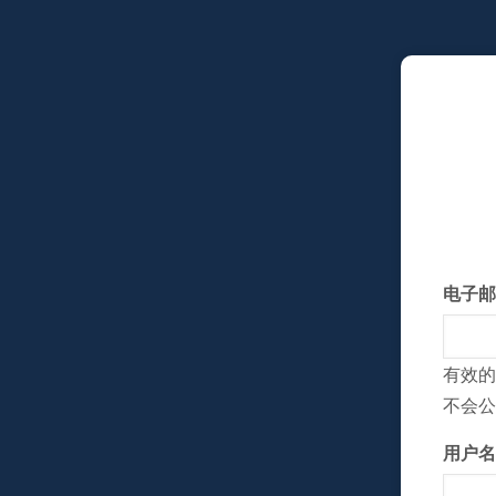
跳
转
到
主
要
内
容
电子邮
有效的
不会公
用户名