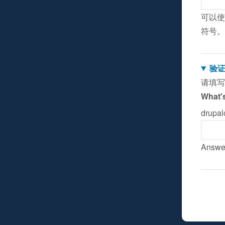
可以使
符号。
验
请填写
What's
drup
Answer