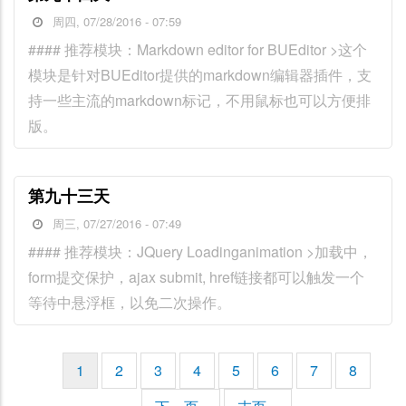
周四, 07/28/2016 - 07:59
#### 推荐模块：Markdown editor for BUEditor >这个
模块是针对BUEditor提供的markdown编辑器插件，支
持一些主流的markdown标记，不用鼠标也可以方便排
版。
第九十三天
周三, 07/27/2016 - 07:49
#### 推荐模块：JQuery Loadinganimation >加载中，
form提交保护，ajax submit, href链接都可以触发一个
等待中悬浮框，以免二次操作。
当
1
页
2
页
3
页
4
页
5
页
6
页
7
页
8
分
前
面
面
面
面
面
面
面
页