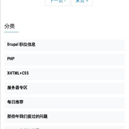
下
下一页 ›
末
末页 »
页
一
页
页
分类
Drupal 职位信息
PHP
XHTML+CSS
服务器专区
每日推荐
那些年我们提过的问题