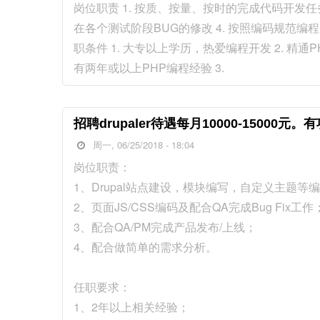
岗位职责 1. 按质、按量、按时的完成代码开发任务
在各个测试阶段BUG的修改 4. 按照编码规范
职条件 1. 大专以上学历，热爱编程开发 2. 精通P
有两年或以上PHP编程经验 3.
招聘drupaler待遇每月10000-15000
周一, 06/25/2018 - 18:04
岗位职责：
1、Drupal站点建设，模块编写，自定义主题等
2、页面JS/CSS编码及配合QA完成Bug Fix工作
3、配合QA/PM完成产品发布/上线；
4、配合做简单的需求分析。
任职要求：
1、2年以上相关经验；