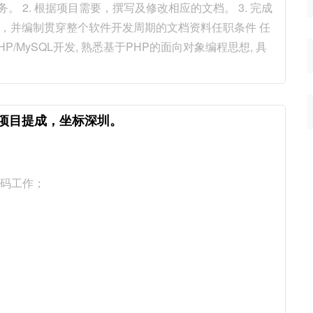
。 2. 根据项目需要，撰写及修改相应的文档。 3. 完成
编程，并编制贯穿整个软件开发周期的文档资料任职条件 任
HP/MySQL开发, 熟悉基于PHP的面向对象编程思想, 具
元。有项目提成，坐标深圳。
编码工作；
；