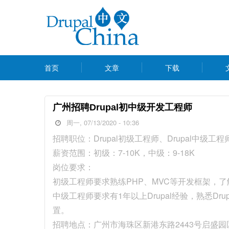
跳
转
到
主
MAIN
要
首页
文章
下载
MENU
内
容
广州招聘Drupal初中级开发工程师
周一, 07/13/2020 - 10:36
招聘职位：Drupal初级工程师、Drupal中级工程
薪资范围：初级：7-10K，中级：9-18K
岗位要求：
初级工程师要求熟练PHP、MVC等开发框架，了解D
中级工程师要求有1年以上Drupal经验，熟悉Dru
置。
招聘地点：广州市海珠区新港东路2443号启盛园