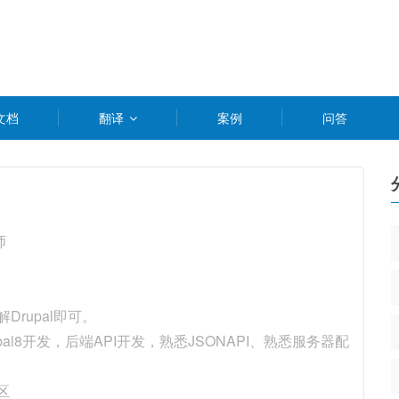
文档
翻译
案例
问答
师
rupal即可。
pal8开发，后端API开发，熟悉JSONAPI、熟悉服务器配
区