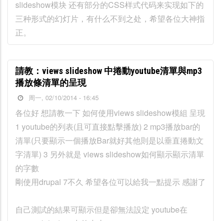
slideshow模块 还有部分的CSS样式代码来实现如下的
三种形式的幻灯片，有什么不到之处，希望各位大神指
正。
請教：views slideshow 中捲動youtube清單與mp3
播放條清單的呈現
周一, 02/10/2014 - 16:45
各位好 想請教一下 如何使用views slideshow模組 呈現
1 youtube的列表(且可直接點擊播放) 2 mp3播放bar的
清單(只要顯示一個播放Bar就好其他則是以垂直捲動文
字清單) 3 另外就是 views slideshow如何顯示顯示清單
的字數
剛使用drupal 7不久 希望各位可以給我一點提示 感謝了
自己測試的結果可顯示但是卻無法設定 youtube在