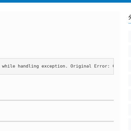
 while handling exception. Original Error: Class '