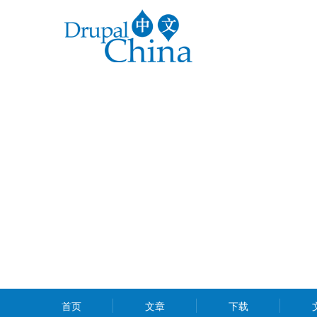
跳
转
到
主
要
内
容
MAIN
首页
文章
下载
MENU