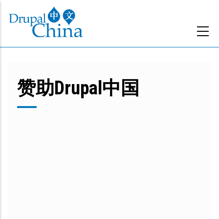
跳
转
到
主
要
内
赞助Drupal中国
容