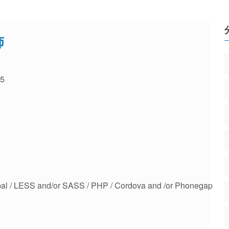
师
5
upal / LESS and/or SASS / PHP / Cordova and /or Phonegap