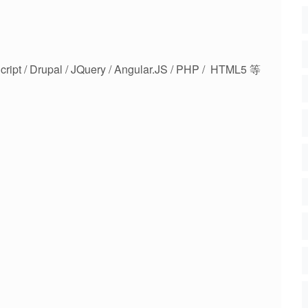
upal / JQuery / Angular.JS / PHP / HTML5 等