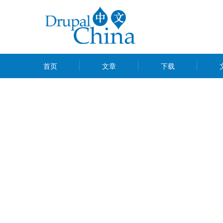
跳
转
到
主
MAIN
要
首页
文章
下载
MENU
内
容