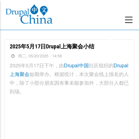
跳
转
到
主
要
2025年5月17日Drupal上海聚会小结
内
周二, 05/20/2025 - 14:56
容
2025年5月17日下午，由
Drupal中国
社区组织的
Drupal
上海聚会
如期举办。根据统计，本次聚会线上报名的人
中，除了小部分朋友因有事未能参加外，大部分人都已
到场。