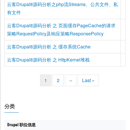
云客Drupal8源码分析之php流Streams、公共文件、私
有文件
云客Drupal8源码分析 之 页面缓存PageCache的请求
策略RequestPolicy及响应策略ResponsePolicy
云客Drupal8源码分析 之 缓存系统Cache
云客Drupal8源码分析 之 HttpKernel堆栈
当
1
页
2
下
››
末
Last »
分
前
面
一
页
页
页
页
分类
Drupal 职位信息