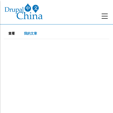
跳
转
到
主
主
要
（活
查看
我的文章
动
内
标
标
容
签
签）