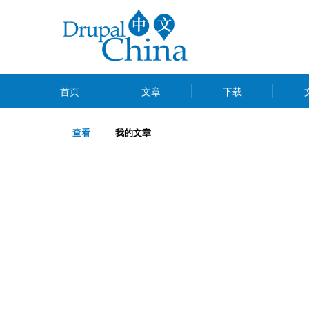
跳
转
到
主
MAIN
要
首页
文章
下载
MENU
内
主
容
（活
查看
我的文章
动
标
标
签
签）