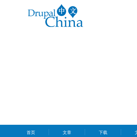
跳
转
到
主
要
内
容
MAIN
首页
文章
下载
MENU