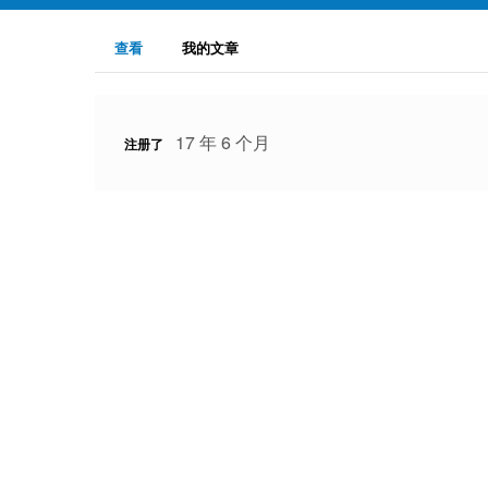
主
（活
查看
我的文章
动
标
标
签
签）
17 年 6 个月
注册了