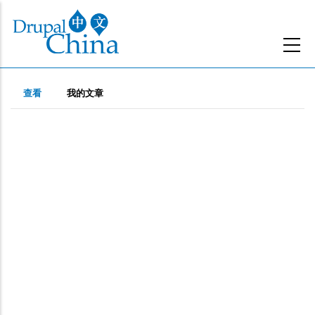
跳
转
到
主
主
要
（活
查看
我的文章
动
内
标
标
容
签
签）