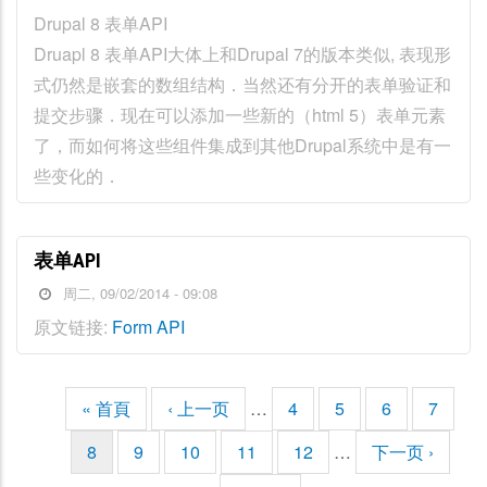
Drupal 8 表单API
Druapl 8 表单API大体上和Drupal 7的版本类似, 表现形
式仍然是嵌套的数组结构．当然还有分开的表单验证和
提交步骤．现在可以添加一些新的（html 5）表单元素
了，而如何将这些组件集成到其他Drupal系统中是有一
些变化的．
表单API
周二, 09/02/2014 - 09:08
原文链接:
Form API
首
« 首頁
前
‹ 上一页
…
页
4
页
5
页
6
页
7
分
页
一
面
面
面
面
页
当
8
页
9
页
10
页
11
页
12
…
下
下一页 ›
页
前
面
面
面
面
一