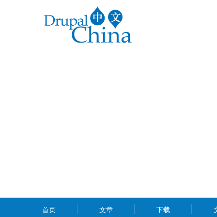
跳
转
到
主
要
内
容
MAIN
首页
文章
下载
MENU