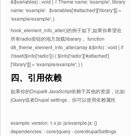
&$variables) : void { // Theme name: 'example', library
name: 'example'. $variables['#attached']['library'][] =
'example/example'; }
hook_element_info_alter()的例子如下,如果你希望在
所有radio按钮的地方加载libarary， function
d8_theme_element_info_alter(array &$info) : void { if
(!isset($info['radio'])) { $info['radio']['#attached']
['library'][] = 'example/example'; } }
四、引用依赖
如果你的Drupal8 JavaScript依赖于其他的资源，比如
jQuery或者Drupal settings，你可以使用依赖属性
example: version: 1.x js: js/example.js: {}
dependencies: - core/jquery - core/drupalSettings