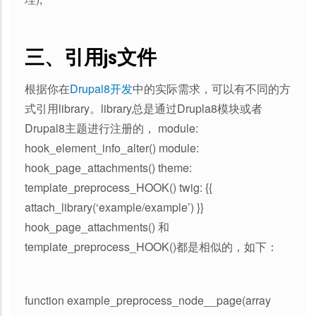
三、引用js文件
根据你在
Drupal8开发
中的实际需求，可以有不同的方
式引用library。library总是通过Drupla8模块或者
Drupal8主题进行注册的， module:
hook_element_info_alter() module:
hook_page_attachments() theme:
template_preprocess_HOOK() twig: {{
attach_library(‘example/example’) }}
hook_page_attachments() 和
template_preprocess_HOOK()都是相似的，如下：
function example_preprocess_node__page(array