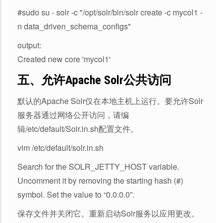
#sudo su - solr -c "/opt/solr/bin/solr create -c mycol1 -
n data_driven_schema_configs"
output:
Created new core 'mycol1'
五、允许Apache Solr公共访问
默认的Apache Solr仅在本地主机上运行。要允许Solr
服务器通过网络公开访问，请编
辑/etc/default/Solr.in.sh配置文件。
vim /etc/default/solr.in.sh
Search for the SOLR_JETTY_HOST variable.
Uncomment it by removing the starting hash (#)
symbol. Set the value to “0.0.0.0”.
保存文件并关闭它。重新启动Solr服务以应用更改。