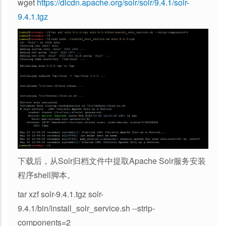
wget
https://dlcdn.apache.org/solr/solr/9.4.1/solr-
9.4.1.tgz
下载后，从Solr归档文件中提取Apache Solr服务安装
程序shell脚本。
tar xzf solr-9.4.1.tgz solr-
9.4.1/bin/install_solr_service.sh --strip-
components=2