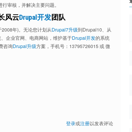
ow进行审核，并解决主要问题。
都长风云
Drupal开发
团队
于2008年)。无论您计划从
Drupal7升级
到Drupal10、从
统、企业官网、电商网站，维护基于
Drupal开发
的系统
费咨询
Drupal升级
方案，手机号：13795726015 或 微
登录
或
注册
以发表评论