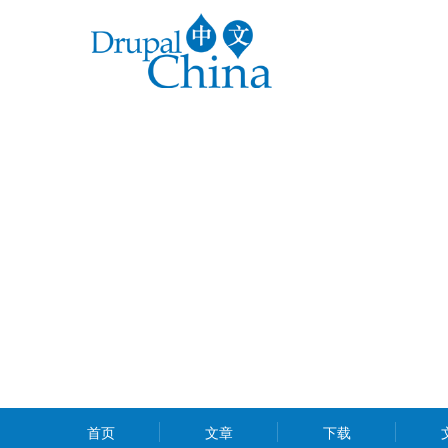
跳
转
到
主
要
内
容
MAIN
首页
文章
下载
MENU