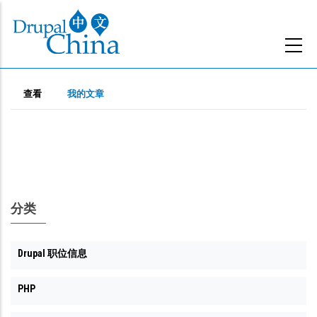
跳
转
到
主
主
要
（活
查看
我的文章
动
内
标
标
容
签
签）
分类
Drupal 职位信息
PHP