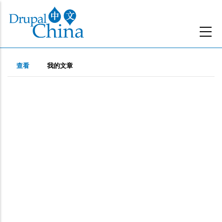
跳
转
到
主
主
要
（活
查看
我的文章
动
内
标
标
容
签
签）