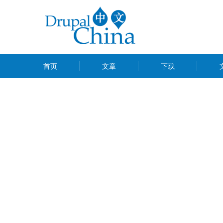
跳
转
到
主
MAIN
要
首页
文章
下载
MENU
内
容