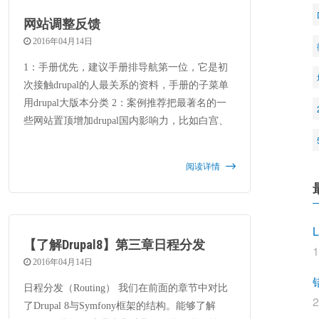
网站调整反馈
2016年04月14日
1：手册优先，建议手册排导航第一位，它是初
次接触drupal的人最关系的资料，手册的子菜单
用drupal大版本分类 2：案例推荐把最著名的一
些网站置顶增加drupal国内影响力，比如白宫、
联合国、纽约市政府、哈佛大学等等 3：页面增
加捐赠模块，融资用于社区发展，也可考虑有需
阅读详情
求者捐赠后让贡献者优先满足需求，贡献者获得
多种形式的奖励，纪念品、积分、现金等等 4：
教程建议出现二级分类，按知识点归类
L
【了解Drupal8】第三章日程分发
2016年04月14日
日程分发（Routing） 我们在前面的章节中对比
了Drupal 8与Symfony框架的结构。能够了解