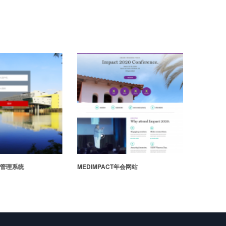
目管理系统
MEDIMPACT年会网站
玛塔创想儿童
区网站